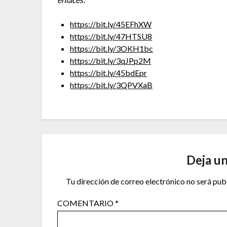
https://bit.ly/45EFhXW
https://bit.ly/47HTSU8
https://bit.ly/3OKH1bc
https://bit.ly/3qJPp2M
https://bit.ly/45bdEpr
https://bit.ly/3QPVXaB
Deja u
Tu dirección de correo electrónico no será pub
COMENTARIO
*