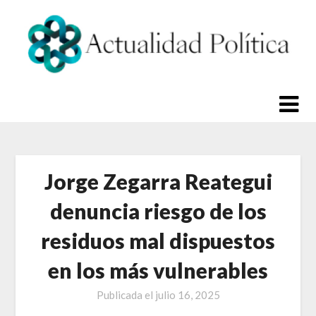
Saltar
al
contenido
Jorge Zegarra Reategui
denuncia riesgo de los
residuos mal dispuestos
en los más vulnerables
Publicada el
julio 16, 2025