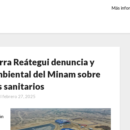
Más info
rra Reátegui denuncia y
ambiental del Minam sobre
s sanitarios
el
febrero 27, 2025
ón