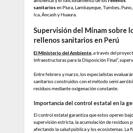
ambiental y el funcionamiento de los
rellenos
sanitarios
en Piura, Lambayeque, Tumbes, Puno,
Ica, Áncash y Huaura.
Supervisión del Minam sobre l
rellenos sanitarios en Perú
El Ministerio del Ambiente
, a través del proye
Infraestructuras para la Disposición Final”, supe
Entre febrero y marzo, los especialistas evaluará
sanitarios construidos con el método semi aerób
residuos mediante oxigenación constante.
Importancia del control estatal en la ge
El control estatal garantiza que estos operen baj
supervisión estricta, la acumulación de residuos 
afectando la salud pública y los ecosistemas. La f